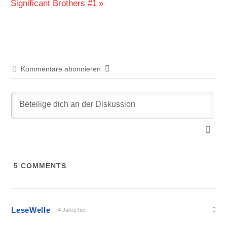
Beitrag:
Significant Brothers #1
Kommentare abonnieren
5
COMMENTS
LeseWelle
4 Jahre her