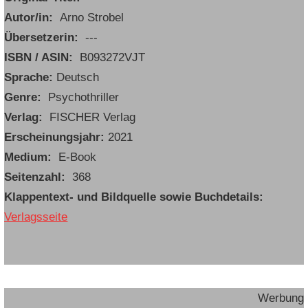
Autor/in:
Arno Strobel
Übersetzerin:
---
ISBN / ASIN:
‎ B093272VJT
Sprache:
Deutsch
Genre:
Psychothriller
Verlag:
FISCHER Verlag
Erscheinungsjahr:
2021
Medium:
E-Book
Seitenzahl:
368
Klappentext- und Bildquelle sowie Buchdetails:
Verlagsseite
Werbung