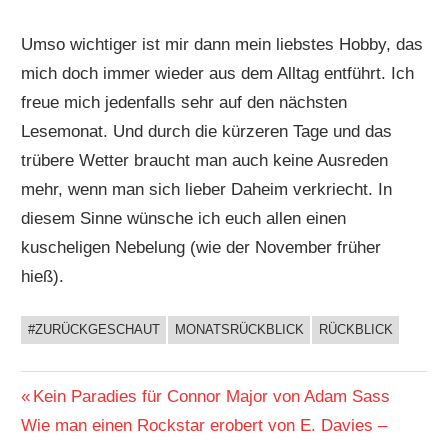
Umso wichtiger ist mir dann mein liebstes Hobby, das
mich doch immer wieder aus dem Alltag entführt. Ich
freue mich jedenfalls sehr auf den nächsten
Lesemonat. Und durch die kürzeren Tage und das
trübere Wetter braucht man auch keine Ausreden
mehr, wenn man sich lieber Daheim verkriecht. In
diesem Sinne wünsche ich euch allen einen
kuscheligen Nebelung (wie der November früher
hieß).
#ZURÜCKGESCHAUT
MONATSRÜCKBLICK
RÜCKBLICK
BUCHIGES
Beitragsnavigation
Vorheriger
Kein Paradies für Connor Major von Adam Sass
Nächster
Beitrag:
Wie man einen Rockstar erobert von E. Davies –