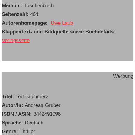
Medium:
Taschenbuch
Seitenzahl:
464
Autorenhomepage:
Uwe Laub
Klappentext- und Bildquelle sowie Buchdetails:
Verlagsseite
Werbung
Titel:
Todesschmerz
Autor/in:
Andreas Gruber
ISBN / ASIN:
3442491096
Sprache:
Deutsch
Genre:
Thriller