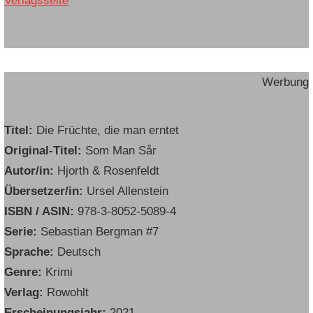
Verlagsseite
Werbung
Titel:
Die Früchte, die man erntet
Original-Titel:
Som Man Sår
Autor/in:
Hjorth & Rosenfeldt
Übersetzer/in:
Ursel Allenstein
ISBN / ASIN:
978-3-8052-5089-4
Serie:
Sebastian Bergman #7
Sprache:
Deutsch
Genre:
Krimi
Verlag:
Rowohlt
Erscheinungsjahr:
2021