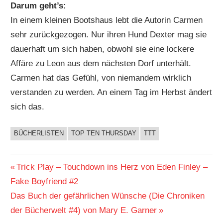
Darum geht’s:
In einem kleinen Bootshaus lebt die Autorin Carmen
sehr zurückgezogen. Nur ihren Hund Dexter mag sie
dauerhaft um sich haben, obwohl sie eine lockere
Affäre zu Leon aus dem nächsten Dorf unterhält.
Carmen hat das Gefühl, von niemandem wirklich
verstanden zu werden. An einem Tag im Herbst ändert
sich das.
BÜCHERLISTEN
TOP TEN THURSDAY
TTT
BUCHIGES
Beitragsnavigation
Vorheriger
Trick Play – Touchdown ins Herz von Eden Finley –
Beitrag:
Fake Boyfriend #2
Nächster
Das Buch der gefährlichen Wünsche (Die Chroniken
Beitrag:
der Bücherwelt #4) von Mary E. Garner