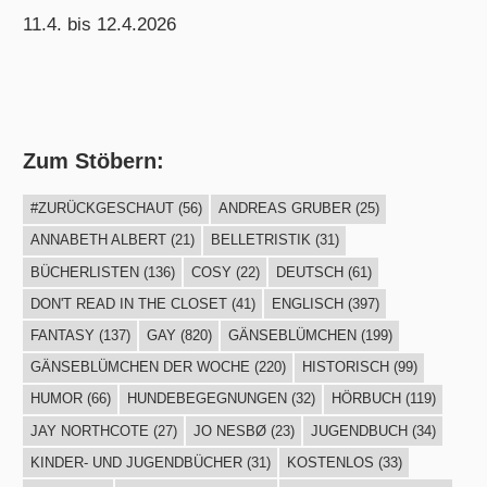
11.4. bis 12.4.2026
Zum Stöbern:
#ZURÜCKGESCHAUT
(56)
ANDREAS GRUBER
(25)
ANNABETH ALBERT
(21)
BELLETRISTIK
(31)
BÜCHERLISTEN
(136)
COSY
(22)
DEUTSCH
(61)
DON'T READ IN THE CLOSET
(41)
ENGLISCH
(397)
FANTASY
(137)
GAY
(820)
GÄNSEBLÜMCHEN
(199)
GÄNSEBLÜMCHEN DER WOCHE
(220)
HISTORISCH
(99)
HUMOR
(66)
HUNDEBEGEGNUNGEN
(32)
HÖRBUCH
(119)
JAY NORTHCOTE
(27)
JO NESBØ
(23)
JUGENDBUCH
(34)
KINDER- UND JUGENDBÜCHER
(31)
KOSTENLOS
(33)