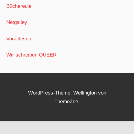
Büchereule
Netgalley
Vorablesen
Wir schreiben QUEER
WordPress-Theme: Wellington von
ThemeZee.