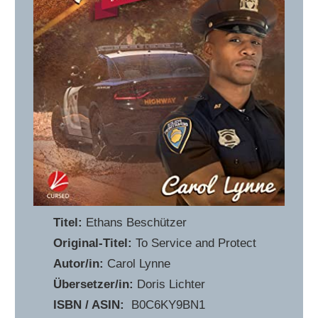
Titel:
Ethans Beschützer
Original-Titel:
To Service and Protect
Autor/in:
Carol Lynne
Übersetzer/in:
Doris Lichter
ISBN / ASIN:
‎ B0C6KY9BN1