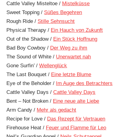
Cattle Valley Misteltoe /
Mistelküsse
Sweet Topping /
Süßes Begehren
Rough Ride /
Stille Sehnsucht
Physical Therapy /
Ein Hauch von Zukunft
Out of the Shadow /
Ein Stück Hoffnung
Bad Boy Cowboy /
Der Weg zu ihm
The Sound of White /
Unerwartet nah
Gone Surfin’ /
Wellenglück
The Last Bouquet /
Eine letzte Blume
Eye of the Beholder /
Im Auge des Betrachters
Cattle Valley Days /
Cattle Valley Days
Bent – Not Broken /
Eine neue alte Liebe
Arm Candy /
Mehr als gedacht
Recipe for Love /
Das Rezept für Vertrauen
Firehouse Heat /
Feuer und Flamme für Leo
Neil’s Guardian Angel /
Neils Schutzengel