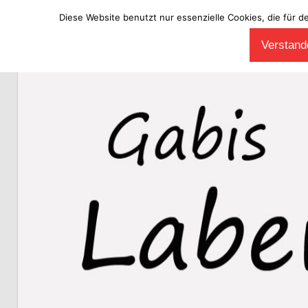
Diese Website benutzt nur essenzielle Cookies, die für d
Zum
Verstande
Inhalt
Laberladen
springen