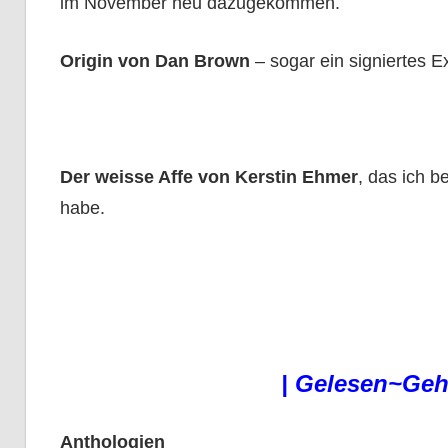
im November neu dazugekommen.
Origin von Dan Brown
– sogar ein signiertes 
Der weisse Affe von Kerstin Ehmer
, das ich 
habe.
|
Gelesen~Gehö
Anthologien