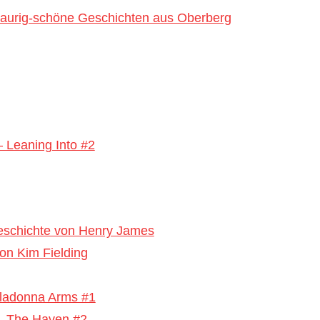
haurig-schöne Geschichten aus Oberberg
– Leaning Into #2
eschichte von Henry James
on Kim Fielding
lladonna Arms #1
 – The Haven #2