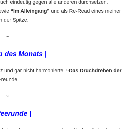
ch eindeutig gegen alle anderen durchsetzen,
owie
“Im Alleingang”
und als Re-Read eines meiner
 der Spitze.
~
p des Monats |
z und gar nicht harmonierte.
“Das Druchdrehen der
Freunde.
~
feerunde |