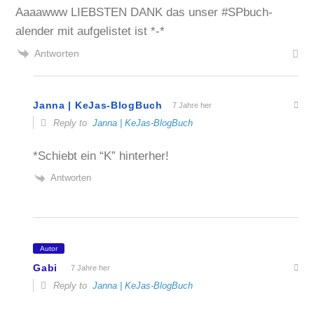
Aaaawww LIEBSTEN DANK das unser #SPbuch-
alender mit aufgelistet ist *-*
Antworten
Janna | KeJas-BlogBuch
7 Jahre her
Reply to
Janna | KeJas-BlogBuch
*Schiebt ein “K” hinterher!
Antworten
Autor
Gabi
7 Jahre her
Reply to
Janna | KeJas-BlogBuch