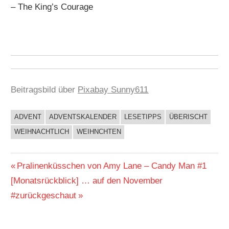
– The King’s Courage
Beitragsbild über
Pixabay Sunny611
ADVENT
ADVENTSKALENDER
LESETIPPS
ÜBERISCHT
BUCHIGES
WEIHNACHTLICH
WEIHNCHTEN
GEWINNSPIEL
Beitragsnavigation
Vorheriger
Pralinenküsschen von Amy Lane – Candy Man #1
Nächster
Beitrag:
[Monatsrückblick] … auf den November
Beitrag:
#zurückgeschaut