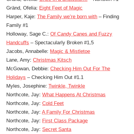
Gränd, Ofelia:
Eight Feet of Magic
Harper, Kaje:
The Family we’re born with
– Finding
Family #1
Holloway, Sage C.:
Of Candy Canes and Fuzzy
Handcuffs
– Spectacularly Broken #1,5
Jacobs, Annabelle:
Magic & Mistletoe
Lane, Amy:
Christmas Kitsch
McGowan, Debbie:
Checking Him Out For The
Holidays
– Checking Him Out #1.1
Myles, Josephine:
Twinkle, Twinkle
Northcote, Jay:
What Happens At Christmas
Northcote, Jay:
Cold Feet
Northcote, Jay:
A Family For Christmas
Northcote, Jay:
First Class Package
Northcote, Jay:
Secret Santa