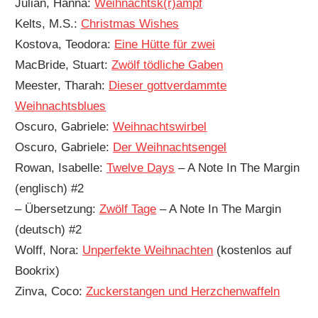
Julian, Hanna:
Weihnachtsk(r)ampf
Kelts, M.S.:
Christmas Wishes
Kostova, Teodora:
Eine Hütte für zwei
MacBride, Stuart:
Zwölf tödliche Gaben
Meester, Tharah:
Dieser gottverdammte
Weihnachtsblues
Oscuro, Gabriele:
Weihnachtswirbel
Oscuro, Gabriele:
Der Weihnachtsengel
Rowan, Isabelle:
Twelve Days
– A Note In The Margin
(englisch) #2
– Übersetzung:
Zwölf Tage
– A Note In The Margin
(deutsch) #2
Wolff, Nora:
Unperfekte Weihnachten
(kostenlos auf
Bookrix)
Zinva, Coco:
Zuckerstangen und Herzchenwaffeln