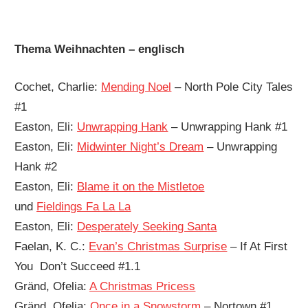
Thema Weihnachten – englisch
Cochet, Charlie:
Mending Noel
– North Pole City Tales
#1
Easton, Eli:
Unwrapping Hank
– Unwrapping Hank #1
Easton, Eli:
Midwinter Night’s Dream
– Unwrapping
Hank #2
Easton, Eli:
Blame it on the Mistletoe
und
Fieldings Fa La La
Easton, Eli:
Desperately Seeking Santa
Faelan, K. C.:
Evan’s Christmas Surprise
– If At First
You Don’t Succeed #1.1
Gränd, Ofelia:
A Christmas Pricess
Gränd, Ofelia:
Once in a Snowstorm
– Nortown #1