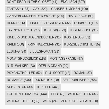
DON'T READ IN THE CLOSET
(41)
ENGLISCH
(397)
FANTASY
(137)
GAY
(820)
GÄNSEBLÜMCHEN
(199)
GÄNSEBLÜMCHEN DER WOCHE
(220)
HISTORISCH
(99)
HUMOR
(66)
HUNDEBEGEGNUNGEN
(32)
HÖRBUCH
(119)
JAY NORTHCOTE
(27)
JO NESBØ
(23)
JUGENDBUCH
(34)
KINDER- UND JUGENDBÜCHER
(31)
KOSTENLOS
(33)
KRIMI
(360)
KRIMINALROMAN
(31)
KURZGESCHICHTE
(35)
LESUNG
(24)
LIEBESROMAN
(21)
MONATSRÜCKBLICK
(115)
MONTAGSFRAGE
(97)
N. R. WALKER
(23)
OFELIA GRÄND
(29)
PSYCHOTHRILLER
(52)
R. J. SCOTT
(42)
ROMAN
(87)
ROMANCE
(846)
RÜCKBLICK
(98)
SELFPUBLISHER
(358)
SUBVENTUR
(30)
THRILLER
(443)
TOP TEN THURSDAY
(144)
TTT
(146)
WEIHNACHTEN
(37)
WEIHNACHTLICH
(32)
WIEN
(24)
ZURÜCKGESCHAUT
(50)